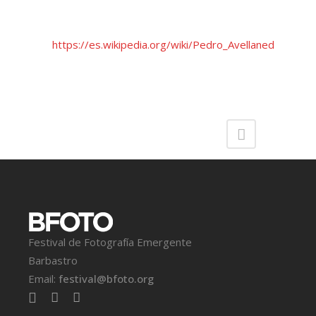
https://es.wikipedia.org/wiki/Pedro_Avellaned
Festival de Fotografía Emergente
Barbastro
Email:
festival@bfoto.org