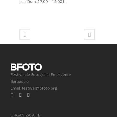
Lun-Dom: 17.00 – 19.00 h
Festival de Fotografía Emergente
Barbastro
Email:
festival@bfoto.org
ORGANIZA: AFIB