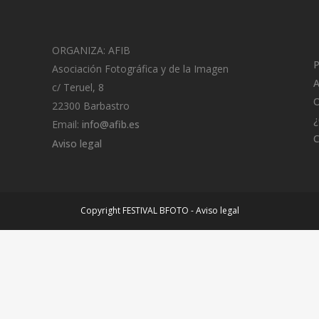
ORGANIZA: AFIB
P
Asociación Fotográfica y de la Imagen
A
c/ Teruel, 8
O
22300 Barbastro
¿
Email:
info@afib.es
C
Aviso legal
Copyright FESTIVAL BFOTO
-
Aviso legal