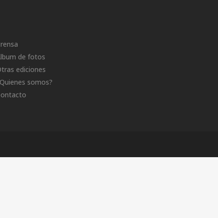
rensa
lbum de fotos
tras ediciones
Quienes somos?
ontacto