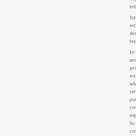
ent
Es
est
des
tes
En
ame
jer
es
adv
ser
pue
co
exp
Su 
co