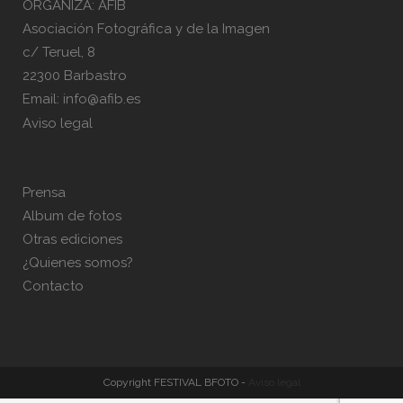
ORGANIZA: AFIB
Asociación Fotográfica y de la Imagen
c/ Teruel, 8
22300 Barbastro
Email:
info@afib.es
Aviso legal
Prensa
Album de fotos
Otras ediciones
¿Quienes somos?
Contacto
Copyright FESTIVAL BFOTO
-
Aviso legal