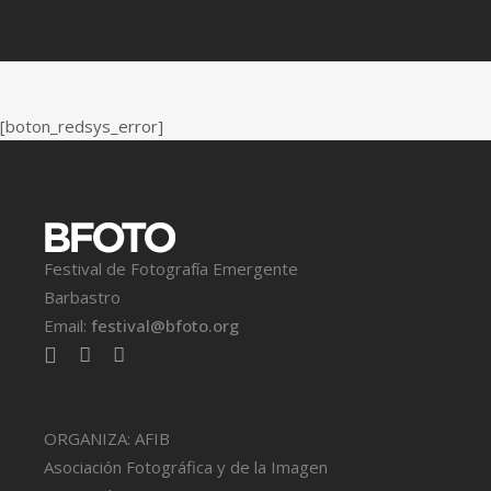
[boton_redsys_error]
Festival de Fotografía Emergente
Barbastro
Email:
festival@bfoto.org
ORGANIZA: AFIB
Asociación Fotográfica y de la Imagen